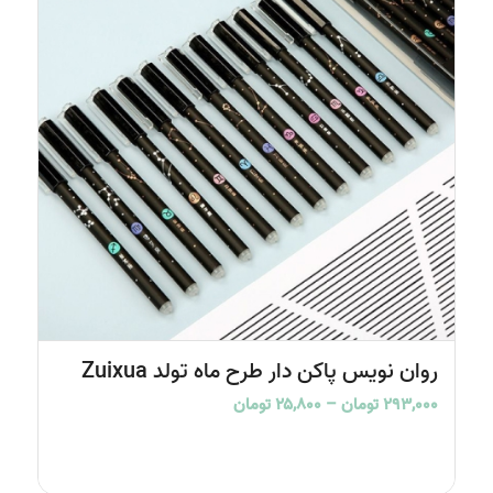
4.00
روان نویس پاکن دار طرح ماه تولد Zuixua
Price
۲۹۳,۰۰۰
تومان
–
۲۵,۸۰۰
تومان
range:
۲۵,۸۰۰ تومان
through