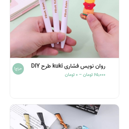
روان نویس فشاری kuki طرح DIY
حراج!
Price
۶۵,۰۰۰
تومان
–
۰
تومان
range:
۰ تومان
through
۶۵,۰۰۰ تومان