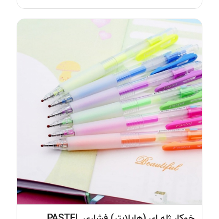
4.75
خوکار ژله ای (هایلایتر) فشاری PASTEL