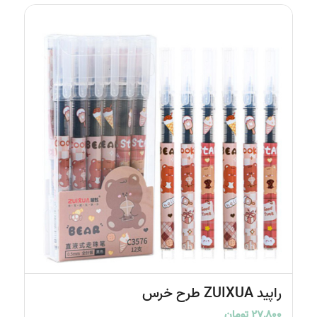
5.00
راپید ZUIXUA طرح خرس
۲۷,۸۰۰
تومان