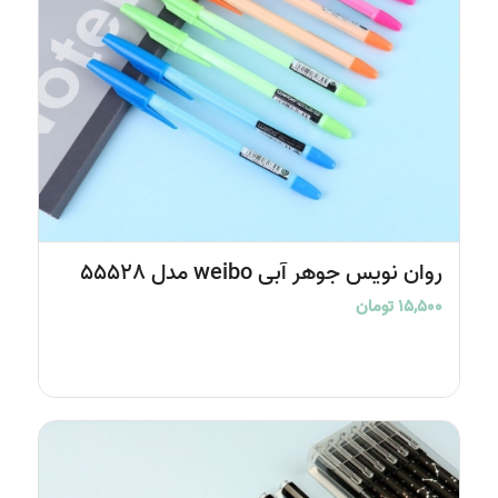
4.50
روان نویس جوهر آبی weibo مدل 55528
۱۵,۵۰۰
تومان