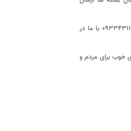
لطفا در صورت هرگونه ابهام در این زمینه از طریق شماره تماس 09334311648 با ما در
ی خوب برای مردم و