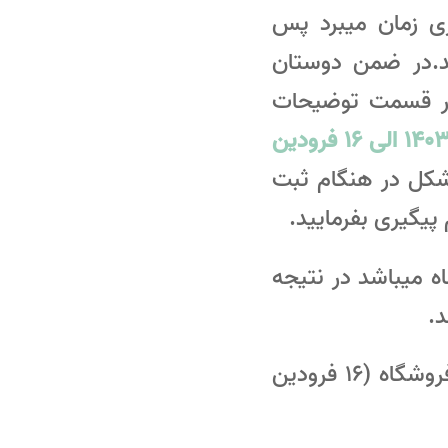
ی زمان میبرد پس
ند.در ضمن دوستان
 در قسمت توضیحات
فروشگاه کیوسک نت از تاریخ 29 اسفند ماه 1403 الی 16 فرودین
شکل در هنگام ثبت
پیگیری بفرمایید.
 به پست روز سه شنبه 28 اسفند ماه میباشد در نتیجه
: سفارشات ثبت شده بعد از 28 اسفند 1403 بعد از تعطیلی فروشگاه (16 فرودین