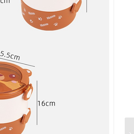
ست 9تکه کاتر، چسب واشی